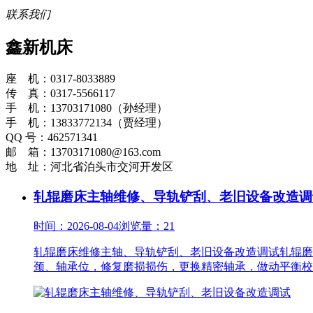
联系我们
鑫新机床
座 机：0317-8033889
传 真：0317-5566117
手 机：13703171080（孙经理）
手 机：13833772134（贾经理）
QQ 号：462571341
邮 箱：13703171080@163.com
地 址：河北省泊头市交河开发区
轧辊磨床主轴维修、导轨铲刮、老旧设备改造调
时间：2026-08-04
浏览量：21
轧辊磨床维修主轴、导轨铲刮、老旧设备改造调试轧辊磨
颈、轴承位，修复磨损损伤，更换精密轴承，做动平衡校