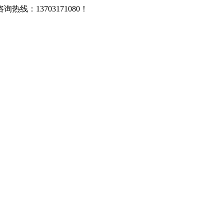
：13703171080！