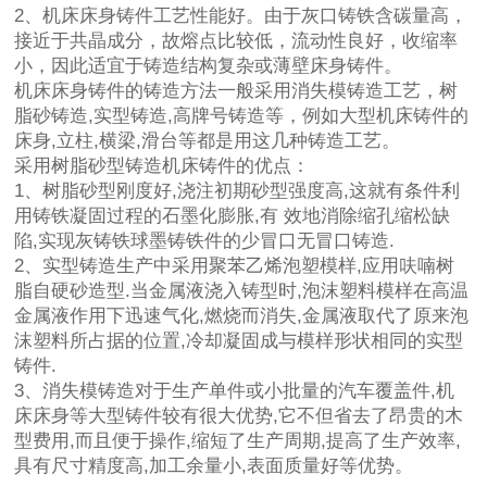
2、机床床身铸件工艺性能好。由于灰口铸铁含碳量高，
接近于共晶成分，故熔点比较低，流动性良好，收缩率
小，因此适宜于铸造结构复杂或薄壁床身铸件。
机床床身铸件的铸造方法一般采用消失模铸造工艺，树
脂砂铸造,实型铸造,高牌号铸造等，例如大型机床铸件的
床身,立柱,横梁,滑台等都是用这几种铸造工艺。
采用树脂砂型铸造机床铸件的优点：
1、树脂砂型刚度好,浇注初期砂型强度高,这就有条件利
用铸铁凝固过程的石墨化膨胀,有 效地消除缩孔缩松缺
陷,实现灰铸铁球墨铸铁件的少冒口无冒口铸造.
2、实型铸造生产中采用聚苯乙烯泡塑模样,应用呋喃树
脂自硬砂造型.当金属液浇入铸型时,泡沫塑料模样在高温
金属液作用下迅速气化,燃烧而消失,金属液取代了原来泡
沫塑料所占据的位置,冷却凝固成与模样形状相同的实型
铸件.
3、消失模铸造对于生产单件或小批量的汽车覆盖件,机
床床身等大型铸件较有很大优势,它不但省去了昂贵的木
型费用,而且便于操作,缩短了生产周期,提高了生产效率,
具有尺寸精度高,加工余量小,表面质量好等优势。