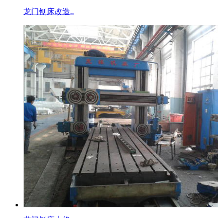
龙门刨床改造..