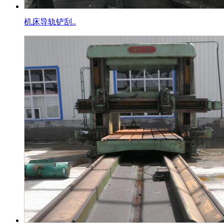
机床导轨铲刮..