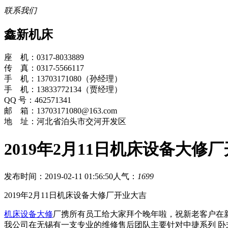
联系我们
鑫新机床
座 机：0317-8033889
传 真：0317-5566117
手 机：13703171080（孙经理）
手 机：13833772134（贾经理）
QQ 号：462571341
邮 箱：13703171080@163.com
地 址：河北省泊头市交河开发区
2019年2月11日机床设备大修
发布时间：2019-02-11 01:56:50
人气：
1699
2019年2月11日机床设备大修厂开业大吉
机床设备大修
厂携所有员工给大家拜个晚年啦，祝新老客户在
我公司在无锡有一支专业的维修售后团队主要针对中捷系列 卧