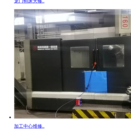
龙门刨床大修..
加工中心维修..