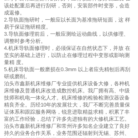
该处配重后再进行刮研，否则，安装部件时变形，会造
成返修。
2.导轨面拖研时，一般应以长面为基准拖研短面，这 样
易于保证拖研精度。
3.导轨面修理前后，一般应测绘运动曲线，以供修理、
调整时参考分析。
4.机床导轨面修理时，必须保证在自然状态下，并放 在
坚实的基础上进行，以防止在修理过程中变形或影响测
量精 度。
5.机床导轨面一般磨损在0.3mm 以上者应先精刨后再刮
研或磨削。
泊头市鑫新机床维修厂专业提供机床设备大修，各种机
床维修及普通机床改造成数控机床。我厂拥有高、中级
技师和机电一体化人才。机床维修的检验检测仪器设备
精良齐全。历经10年的发展壮大，我厂不断完善质量保
证体系和跟踪服务网络，锐意进取精益求精，积累了丰
富的工作经验，总结了许多先进独有的大修机床工艺。
泊头市鑫新机床维修厂和常州许多知名企业建立了良好
持久的业务合作关系，业务范围还辐射到无锡、苏州、