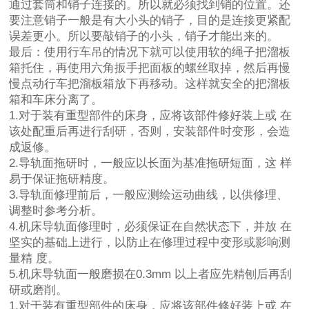
通过套筒和销子连接的。所以就必须找到销的位置。还
要注意销子一般是有大小头的销子，目的是连接更紧配
误差更小。所以要敲销子的小头，销子才能出来的。
最后：使用行车吊的情况下就可以使用软的绳子把溜板
箱托住，再使用六角扳手把面板的螺丝取掉，然后再慢
慢点动行车把溜板箱放下再移动。这样就安全的把溜板
箱和车床分离了。
1.对于装有重型部件的床身，应将该部件修好装上或 在
该处配重后再进行刮研，否则，安装部件时变形，会造
成返修。
2.导轨面拖研时，一般应以长面为基准拖研短面，这 样
易于保证拖研精度。
3.导轨面修理前后，一般应测绘运动曲线，以供修理、
调整时参考分析。
4.机床导轨面修理时，必须保证在自然状态下，并放 在
坚实的基础上进行，以防止在修理过程中变形或影响测
量精 度。
5.机床导轨面一般磨损在0.3mm 以上者应先精刨后再刮
研或磨削。
1.对于装有重型部件的床身，应将该部件修好装上或 在