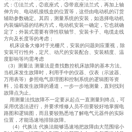
式：①法兰式，②底座式，③带底座法兰式，再加上轴
伸方向、电动机接线盒的位置等，这些由电动机的订货
辅助参数确定。其四，测量系统的安装，如选择电动机
内装编码器的结构方式，电动机安装一确定，它也就确
定了；外装式需要有弹性联轴节、安装卡子、电缆走线
方向及长度等的考虑；
机床设备大修
对于光栅尺，安装的问题则应重视，除
安装可行性外，定尺、动尺的安装配合、安装精度、温
度影响等均需考虑
（3）测量法 测量法是查找数控机床故障的基本方法。
当机床发生故障时，利用手中的仪器、仪表（示波器、
万用表等）参照电气原理图和控制系统的逻辑图等资
料，沿着发生故障的通道，一步一步地测量，直到找到
故障点为止。
用测量法找故障不一定要从起点一直测量到终点，可
采用优选法进行，并要求维修人员不但要较好地掌握电
路图和逻辑图，而且要较熟悉地了解电气元器件的实际
位置，才能迅速地排除故障。
（4）代换法 代换法能够迅速地把故障由大范围缩小