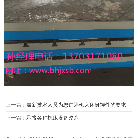
上一篇：
鑫新技术人员为您讲述机床床身铸件的要求
下一篇：
承接各种机床设备改造