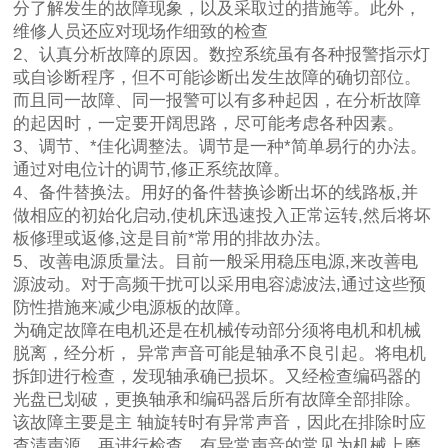
分了解发生的故障现象，以及采取过的措施等。此外，
维修人员还应对现场作细致的检查
2、认真分析故障的原因。数控系统虽有各种报警指示灯
或自诊断程序，但不可能诊断出发生故障的确切部位。
而且同一故障、同一报警可以有多种起因，在分析故障
的起因时，一定要开阔思路，尽可能考虑各种因素。
3、调节、*佳化调整法。调节是一种*简单易行的办法。
通过对电位计的调节,修正系统故障。
4、备件替换法。用好的备件替换诊断出坏的线路板,并
做相应的初始化启动,使机床迅速投入正常运转,然后将坏
板修理或返修,这是目前*常用的排故办法。
5、改善电源质量法。目前一般采用稳压电源,来改善电
源波动。对于高频干扰可以采用电容滤波法,通过这些预
防性措施来减少电源板的故障。
为确定故障在电机还是在机械传动部分须将电机和机械
脱离，经分析， 异常声音可能是轴承不良引起。将电机
拆卸进行检查，发现轴承确已损坏。又经检查编码器的
光盘已划破，更换轴承和编码器后所有故障全部排除。
该故障主要是主 轴旋转时有异常声音，因此在排除时应
查清声源，再进行检查。有异常声音的常见为机械上磨