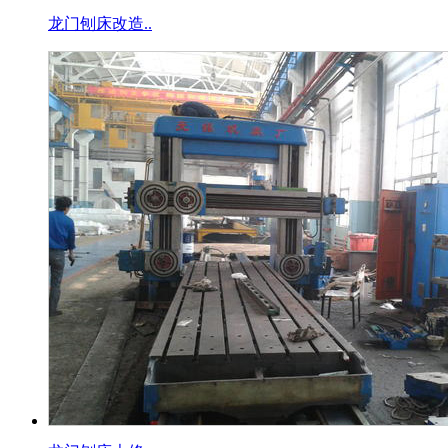
龙门刨床改造..