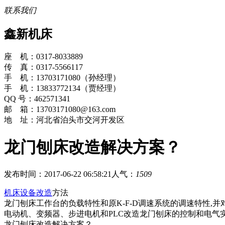
联系我们
鑫新机床
座 机：0317-8033889
传 真：0317-5566117
手 机：13703171080（孙经理）
手 机：13833772134（贾经理）
QQ 号：462571341
邮 箱：13703171080@163.com
地 址：河北省泊头市交河开发区
龙门刨床改造解决方案？
发布时间：2017-06-22 06:58:21
人气：
1509
机床设备改造
方法
龙门刨床工作台的负载特性和原K-F-D调速系统的调速特性,
电动机、变频器、步进电机和PLC改造龙门刨床的控制和电气
龙门刨床改造解决方案？