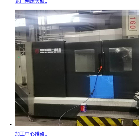
龙门刨床大修..
加工中心维修..