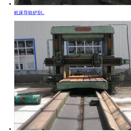
机床导轨铲刮..