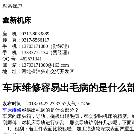
联系我们
鑫新机床
座 机：0317-8033889
传 真：0317-5566117
手 机：13703171080（孙经理）
手 机：13833772134（贾经理）
QQ 号：462571341
邮 箱：13703171080@163.com
地 址：河北省泊头市交河开发区
车床维修容易出毛病的是什么
发布时间：2018-03-27 23:33:57
人气：
1466
车床维修
容易出毛病的是什么部分？
车床的床头箱，导轨，拖板出现毛病，都会影响机床的精度。
刮师傅，对机床导轨进行铲刮，那么导轨铲刮分几步呢，下面
1、粗刮：若工件表面比较粗糙、加工痕迹较深或表面严重生锈、