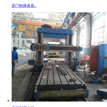
龙门刨床改造..