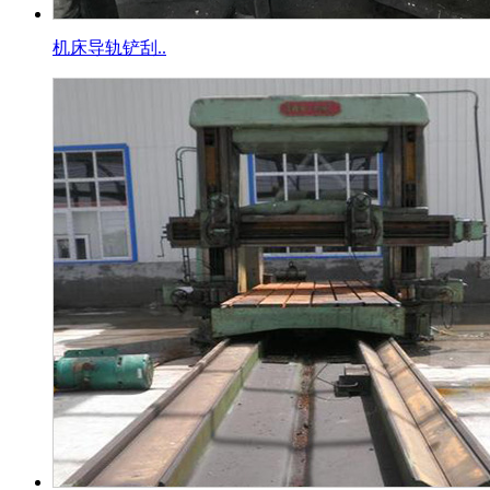
机床导轨铲刮..