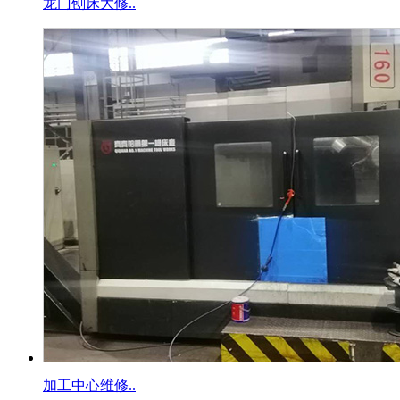
龙门刨床大修..
加工中心维修..