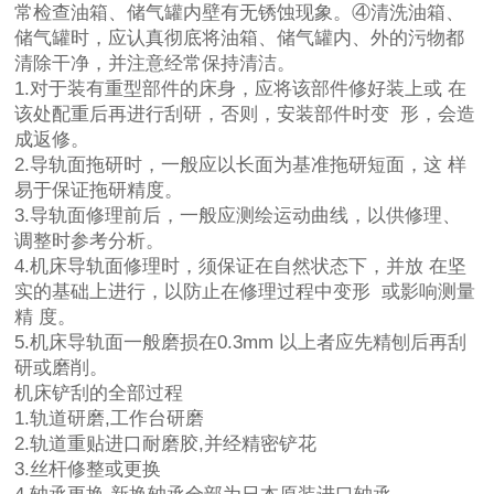
常检查油箱、储气罐内壁有无锈蚀现象。④清洗油箱、
储气罐时，应认真彻底将油箱、储气罐内、外的污物都
清除干净，并注意经常保持清洁。
1.对于装有重型部件的床身，应将该部件修好装上或 在
该处配重后再进行刮研，否则，安装部件时变 形，会造
成返修。
2.导轨面拖研时，一般应以长面为基准拖研短面，这 样
易于保证拖研精度。
3.导轨面修理前后，一般应测绘运动曲线，以供修理、
调整时参考分析。
4.机床导轨面修理时，须保证在自然状态下，并放 在坚
实的基础上进行，以防止在修理过程中变形 或影响测量
精 度。
5.机床导轨面一般磨损在0.3mm 以上者应先精刨后再刮
研或磨削。
机床铲刮的全部过程
1.轨道研磨,工作台研磨
2.轨道重贴进口耐磨胶,并经精密铲花
3.丝杆修整或更换