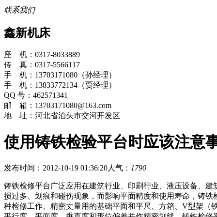
联系我们
鑫新机床
座 机：0317-8033889
传 真：0317-5566117
手 机：13703171080（孙经理）
手 机：13833772134（贾经理）
QQ 号：462571341
邮 箱：13703171080@163.com
地 址：河北省泊头市交河开发区
使用铸铁检验平台时应该注意
发布时间：2012-10-19 01:36:20
人气：
1790
铸铁检修平台广泛应用在建筑行业、印刷行业、液压设备、建
损过多、划痕和碰伤现象，而影响平面精度和使用寿命，铸铁
种检修工作、精密丈量用的基础平面和平尺、方箱、V型架（
平行度、平面度、垂直度和形位偏差并作精密划线。铸铁检修