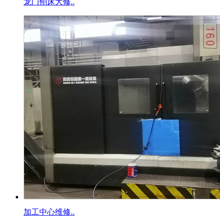
龙门刨床大修..
加工中心维修..