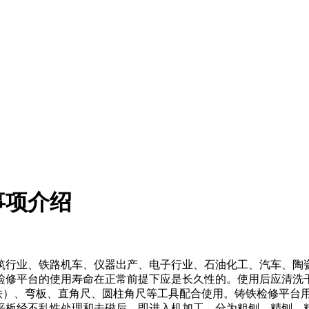
事项介绍
筑行业、铁路机车、仪器出产、电子行业、石油化工、汽车、陶
检修平台的使用寿命在正常前提下应是长久性的。使用后应清洗
铁）、弯板、直角尺、圆柱角尺等工具配合使用。铸铁检修平台
平板经不乱性处理和去磁后，即进入机加工，分为粗刨、精刨。精