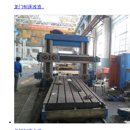
龙门刨床改造..