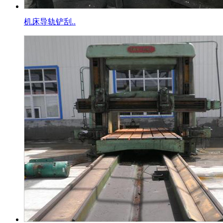
机床导轨铲刮..