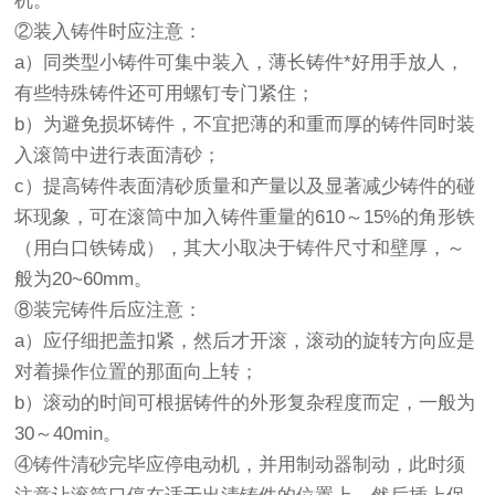
机。
②装入铸件时应注意：
a）同类型小铸件可集中装入，薄长铸件*好用手放人，
有些特殊铸件还可用螺钉专门紧住；
b）为避免损坏铸件，不宜把薄的和重而厚的铸件同时装
入滚筒中进行表面清砂；
c）提高铸件表面清砂质量和产量以及显著减少铸件的碰
坏现象，可在滚筒中加入铸件重量的610～15%的角形铁
（用白口铁铸成），其大小取决于铸件尺寸和壁厚，～
般为20~60mm。
⑧装完铸件后应注意：
a）应仔细把盖扣紧，然后才开滚，滚动的旋转方向应是
对着操作位置的那面向上转；
b）滚动的时间可根据铸件的外形复杂程度而定，一般为
30～40min。
④铸件清砂完毕应停电动机，并用制动器制动，此时须