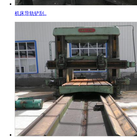
机床导轨铲刮..