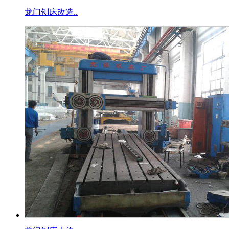
龙门刨床改造..