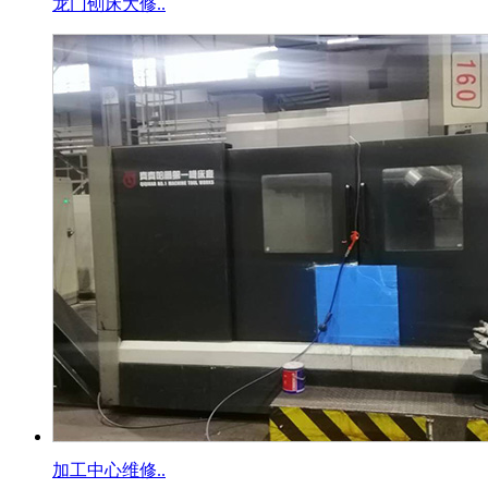
龙门刨床大修..
加工中心维修..