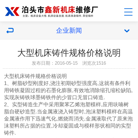
企业新闻
大型机床铸件规格价格说明
发布日期：2016-05-15 浏览次1516
大型机床铸件
规格价格说明
1、树脂砂型刚度好,浇注初期砂型强度高,这就有条件利
用铸铁凝固过程的石墨化膨胀,有效地消除缩孔缩松缺陷,
实现灰铸铁球墨铸铁件的少冒口无冒口铸造.
2、实型铸造生产中采用聚苯乙烯泡塑模样,应用呋喃树
脂自硬砂造型.当金属液浇入铸型时,泡沫塑料模样在高温
金属液作用下迅速气化,燃烧而消失,金属液取代了原来泡
沫塑料所占据的位置,冷却凝固成与模样形状相同的实型
铸件.