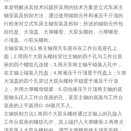
本发明解决其技术问题所采用的技术方案是立式车床主
轴安装及拆卸方法，通过使用辅助元件和液压千斤顶的
行程来对立式车床主轴安装及拆卸；所述的辅助元件包
括托盘、大顶盖、大厚螺母、大双头螺栓、小厚螺母、
小顶盖、小双头螺栓。
主轴安装方法1.将主轴用天车悬吊在工作台底座孔上
面；2.用四个大双头螺栓穿过主轴的四个孔与工作台底
座的四个螺纹孔连接；3.用天车将主轴平稳落入孔中，
在主轴上端装入托盘；4.将液压千斤顶置于托盘上；5.将
大顶盖的四个孔穿过大双头螺栓平稳置于液压千斤顶
上，并用大厚螺母锁紧；6.启动液压千斤顶将主轴的底
面轴头压入工作台底座的孔，直至主轴的底面与工作台
底座的上平面用O. 04塞尺不入。
主轴拆卸方法1.将四个大双头螺栓通过主轴上的孔旋入
工作台底座的螺纹孔中，其上端拧入大厚螺母;2.再将大
顶盖落入大双头螺栓中，调节大厚螺母使大顶盖平稳；