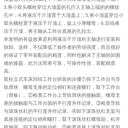
3.将小双头螺栓穿过大顶盖的孔拧入主轴上端的的螺纹
孔中；4.将液压千斤顶置于大顶盖上；5.将小顶盖穿过小
双头螺栓置于液压千斤顶上，旋上小厚螺母；6.启动液
压千斤顶，将主轴从工作台底座的孔拉出。
本发明的有益效果是利用液压千斤顶对主轴进行安装和
拆卸。这样，不仅降低了操作者的劳动强度，而且很好
的保证了零件装配后的精度，同时也解决了主轴拆卸困
难的难题。此方法简单可靠，可操作性强，装配精度
高。
双柱立式车床回转工作台拆装的步骤①拆下工作台与导
轨滑块、螺母支座的定位销钉和连接螺打，取下工作台
（滑板）。②检查工作台上导轨滑块的接触面、螺母支
座的接触面与工作台面的平行度并作记录。③检查导轨
与滚珠丝杠的平行度并作记录。④卸下滚珠丝杠支架与
底座连接的定位销和螺打，取下滚珠丝杠螺母副，松开
联轴器，卸下驱动电动机。⑤检查底座上滚珠丝杠支架