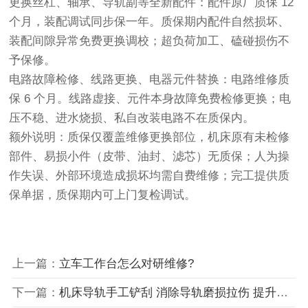
更换丝杠、轴承、导轨副等全新配件：配件原厂质保 12
个月，装配调试同步保一年。质保期内配件自然损坏、
装配间隙异常免费更换调校；超负荷加工、磕碰损伤不
予保修。
电路故障检修、线路更换、电器元件替换：电路维修质
保 6 个月。线路虚接、元件本身故障免费检修更换；电
压不稳、进水烧损、私自改装电路不在质保内。
额外说明：质保仅覆盖维修更换部位，机床原有未检修
部件、易损小件（皮带、油封、滤芯）无质保；人为操
作失误、外部环境造成损坏均需自费维修；完工提供质
保单据，质保期内可上门复检调试。
上一篇：
立车工作台怎么对研维修?
下一篇：
机床导轨手工铲刮 消除导轨磨损拉伤 提升设备精度需要人工铲刮吗?