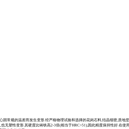
常规的温差而发生变形.经严格物理试验和选择的花岗石料,结晶细密,质地坚硬,抗压强
也无塑性变形.其硬度比铸铁高2-3倍(相当于HRC>51),因此精度保持性好.