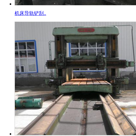
机床导轨铲刮..