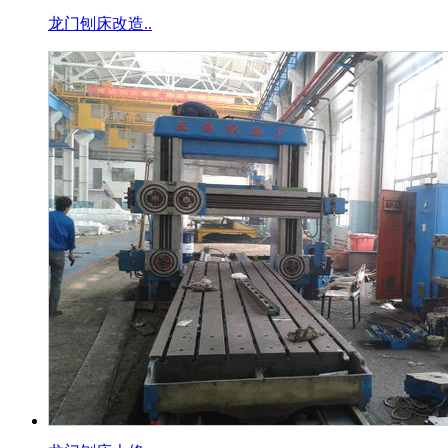
龙门刨床改造..