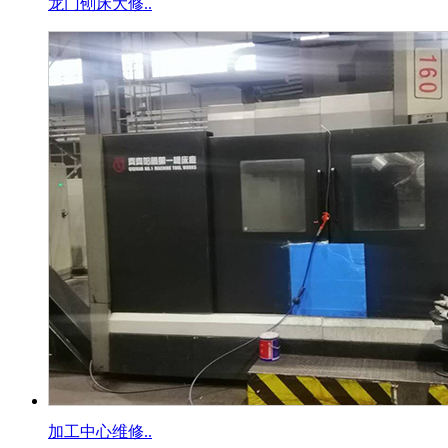
龙门刨床大修..
加工中心维修..