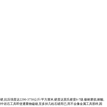
度达2290-3750公斤/平方厘米,硬度达莫氏硬度6-7级.极耐磨损,耐酸,
在使用中岩石工具即使遭重物磕碰,至多掉几粒石碴而已,而不会像金属工具那样,因