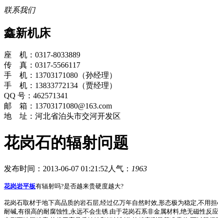
联系我们
鑫新机床
座 机：0317-8033889
传 真：0317-5566117
手 机：13703171080（孙经理）
手 机：13833772134（贾经理）
QQ 号：462571341
邮 箱：13703171080@163.com
地 址：河北省泊头市交河开发区
花岗石的辐射问题
发布时间：2013-06-07 01:21:52
人气：
1963
花岗岩平板
有辐射吗?是否越来贵硬度越大?
花岗石取材于地下高品质的岩石层,经过亿万年自然时效,形态极为稳定,不用担心因
耐碱,有很高的耐腐蚀性,永远不会生锈.由于花岗石系非金属材料,绝无磁性反应,