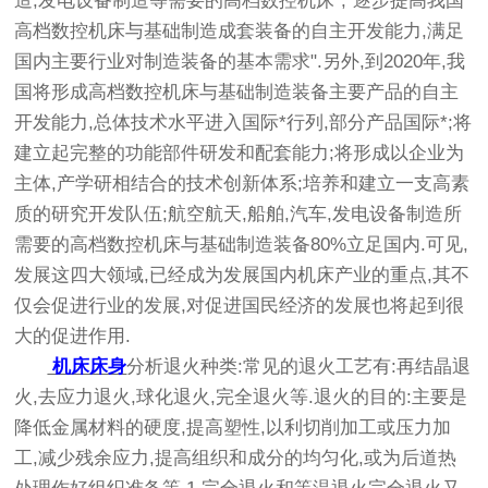
造,发电设备制造等需要的高档数控机床","逐步提高我国
高档数控机床与基础制造成套装备的自主开发能力,满足
国内主要行业对制造装备的基本需求".另外,到2020年,我
国将形成高档数控机床与基础制造装备主要产品的自主
开发能力,总体技术水平进入国际*行列,部分产品国际*;将
建立起完整的功能部件研发和配套能力;将形成以企业为
主体,产学研相结合的技术创新体系;培养和建立一支高素
质的研究开发队伍;航空航天,船舶,汽车,发电设备制造所
需要的高档数控机床与基础制造装备80%立足国内.可见,
发展这四大领域,已经成为发展国内机床产业的重点,其不
仅会促进行业的发展,对促进国民经济的发展也将起到很
大的促进作用.
机床床身
分析退火种类:常见的退火工艺有:再结晶退
火,去应力退火,球化退火,完全退火等.退火的目的:主要是
降低金属材料的硬度,提高塑性,以利切削加工或压力加
工,减少残余应力,提高组织和成分的均匀化,或为后道热