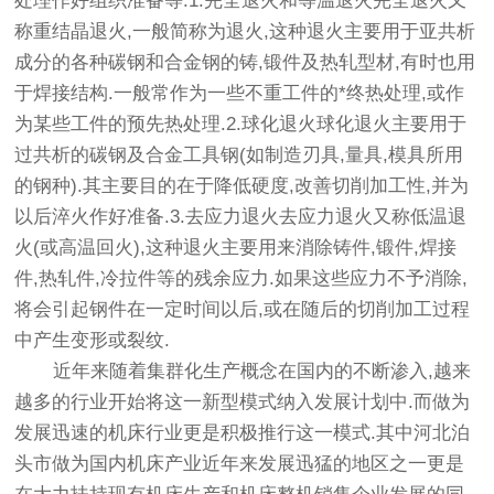
处理作好组织准备等.1.完全退火和等温退火完全退火又
称重结晶退火,一般简称为退火,这种退火主要用于亚共析
成分的各种碳钢和合金钢的铸,锻件及热轧型材,有时也用
于焊接结构.一般常作为一些不重工件的*终热处理,或作
为某些工件的预先热处理.2.球化退火球化退火主要用于
过共析的碳钢及合金工具钢(如制造刃具,量具,模具所用
的钢种).其主要目的在于降低硬度,改善切削加工性,并为
以后淬火作好准备.3.去应力退火去应力退火又称低温退
火(或高温回火),这种退火主要用来消除铸件,锻件,焊接
件,热轧件,冷拉件等的残余应力.如果这些应力不予消除,
将会引起钢件在一定时间以后,或在随后的切削加工过程
中产生变形或裂纹.
近年来随着集群化生产概念在国内的不断渗入,越来
越多的行业开始将这一新型模式纳入发展计划中.而做为
发展迅速的机床行业更是积极推行这一模式.其中河北泊
头市做为国内机床产业近年来发展迅猛的地区之一更是