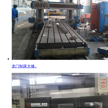
龙门刨床大修..