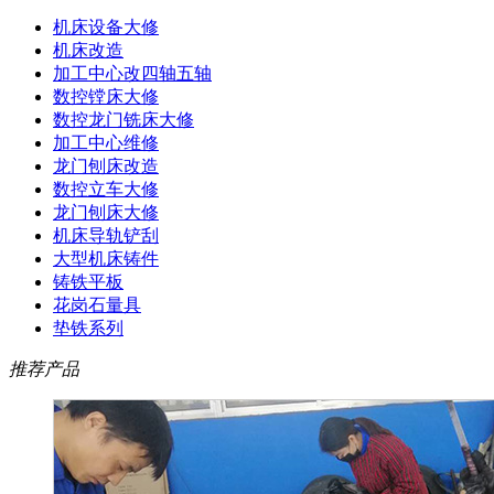
机床设备大修
机床改造
加工中心改四轴五轴
数控镗床大修
数控龙门铣床大修
加工中心维修
龙门刨床改造
数控立车大修
龙门刨床大修
机床导轨铲刮
大型机床铸件
铸铁平板
花岗石量具
垫铁系列
推荐产品