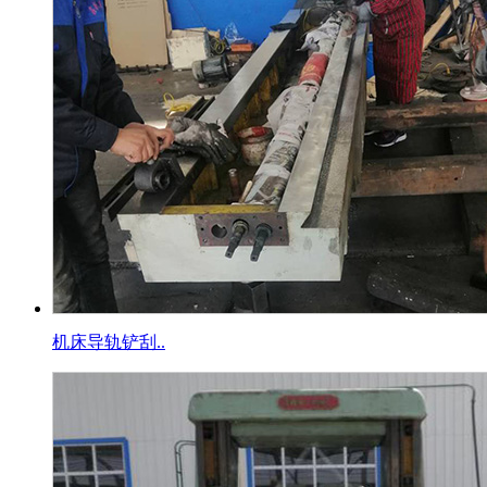
机床导轨铲刮..