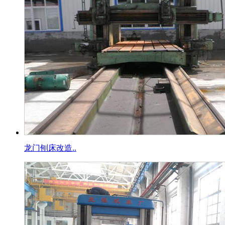
龙门刨床改造..