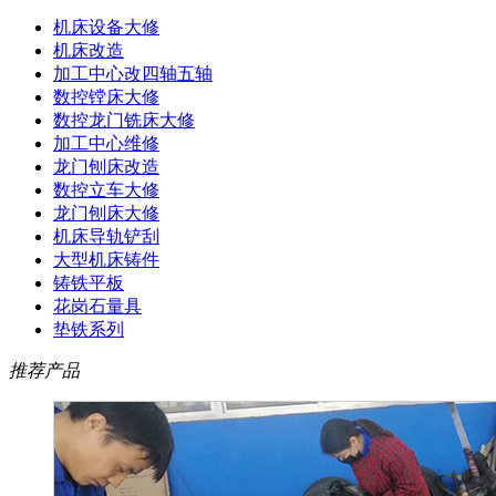
机床设备大修
机床改造
加工中心改四轴五轴
数控镗床大修
数控龙门铣床大修
加工中心维修
龙门刨床改造
数控立车大修
龙门刨床大修
机床导轨铲刮
大型机床铸件
铸铁平板
花岗石量具
垫铁系列
推荐产品