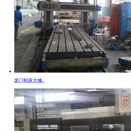
龙门刨床大修..