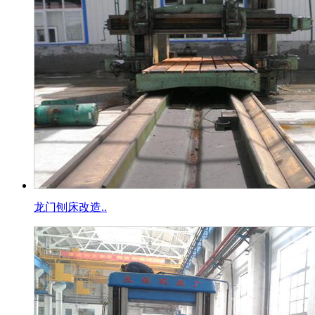
龙门刨床改造..