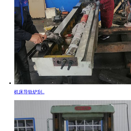
机床导轨铲刮..